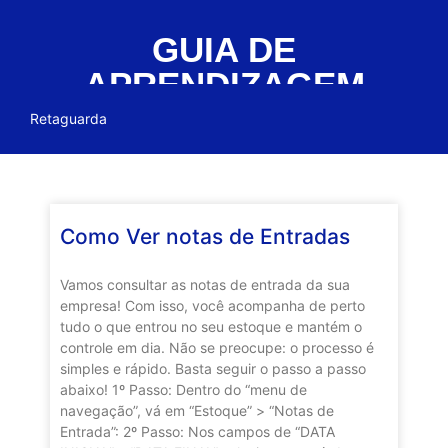
GUIA DE
APRENDIZAGEM
Retaguarda
Como Ver notas de Entradas
Vamos consultar as notas de entrada da sua
empresa! Com isso, você acompanha de perto
tudo o que entrou no seu estoque e mantém o
controle em dia. Não se preocupe: o processo é
simples e rápido. Basta seguir o passo a passo
abaixo! 1º Passo: Dentro do “menu de
navegação”, vá em “Estoque” > “Notas de
Entrada”: 2º Passo: Nos campos de “DATA