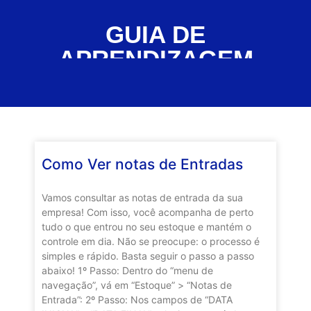
GUIA DE
APRENDIZAGEM
Como Ver notas de Entradas
Vamos consultar as notas de entrada da sua
empresa! Com isso, você acompanha de perto
tudo o que entrou no seu estoque e mantém o
controle em dia. Não se preocupe: o processo é
simples e rápido. Basta seguir o passo a passo
abaixo! 1º Passo: Dentro do “menu de
navegação”, vá em “Estoque” > “Notas de
Entrada”: 2º Passo: Nos campos de “DATA