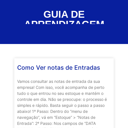
GUIA DE
APRENDIZAGEM
Como Ver notas de Entradas
Vamos consultar as notas de entrada da sua
empresa! Com isso, você acompanha de perto
tudo o que entrou no seu estoque e mantém o
controle em dia. Não se preocupe: o processo é
simples e rápido. Basta seguir o passo a passo
abaixo! 1º Passo: Dentro do “menu de
navegação”, vá em “Estoque” > “Notas de
Entrada”: 2º Passo: Nos campos de “DATA